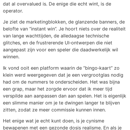
dat al overvalued is. De enige die echt wint, is de
operator.
Je ziet de marketingblokken, de glanzende banners, de
belofte van “instant win”. Je hoort niets over de realiteit
van lange wachttijden, de alledaagse technische
glitches, en de frustrerende UI‑ontwerpen die niet
aangepast zijn voor een speler die daadwerkelijk wil
winnen.
Ik vond ooit een platform waarin de “bingo‑kaart” zo
klein werd weergegeven dat je een vergrootglas nodig
had om de nummers te onderscheiden. Het was bijna
een grap, maar het zorgde ervoor dat ik meer tijd
verspilde aan aanpassen dan aan spelen. Het is eigenlijk
een slimme manier om je te dwingen langer te blijven
zitten, zodat ze meer commissie kunnen innen.
Het enige wat je echt kunt doen, is je cynisme
bewapenen met een gezonde dosis realisme. En als je