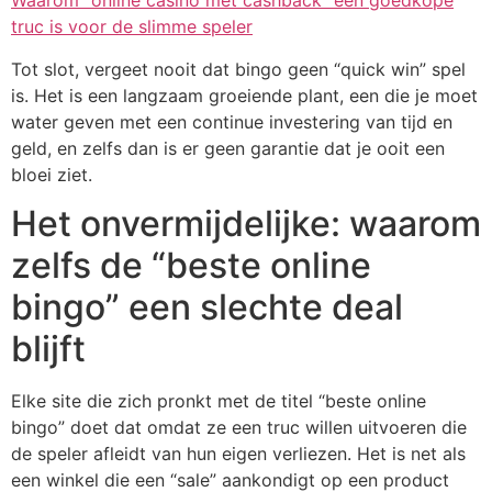
Waarom “online casino met cashback” een goedkope
truc is voor de slimme speler
Tot slot, vergeet nooit dat bingo geen “quick win” spel
is. Het is een langzaam groeiende plant, een die je moet
water geven met een continue investering van tijd en
geld, en zelfs dan is er geen garantie dat je ooit een
bloei ziet.
Het onvermijdelijke: waarom
zelfs de “beste online
bingo” een slechte deal
blijft
Elke site die zich pronkt met de titel “beste online
bingo” doet dat omdat ze een truc willen uitvoeren die
de speler afleidt van hun eigen verliezen. Het is net als
een winkel die een “sale” aankondigt op een product