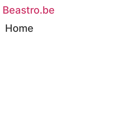
Ga
Beastro.be
naar
de
inhoud
Home