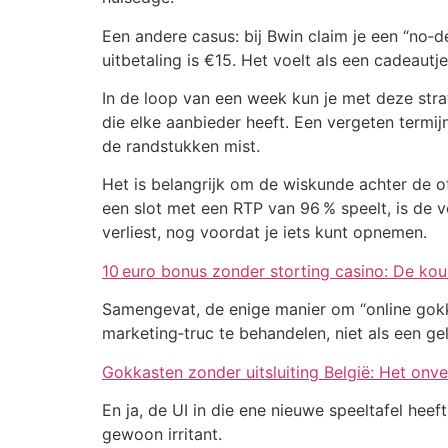
Een andere casus: bij Bwin claim je een “no‑
uitbetaling is €15. Het voelt als een cadeaut
In de loop van een week kun je met deze str
die elke aanbieder heeft. Een vergeten termi
de randstukken mist.
Het is belangrijk om de wiskunde achter de o
een slot met een RTP van 96 % speelt, is de 
verliest, nog voordat je iets kunt opnemen.
10 euro bonus zonder storting casino: De koud
Samengevat, de enige manier om “online gokke
marketing‑truc te behandelen, niet als een g
Gokkasten zonder uitsluiting België: Het onv
En ja, de UI in die ene nieuwe speeltafel heef
gewoon irritant.