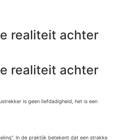
 realiteit achter
 realiteit achter
trekker is geen liefdadigheid, het is een
eling”. In de praktijk betekent dat een strakke