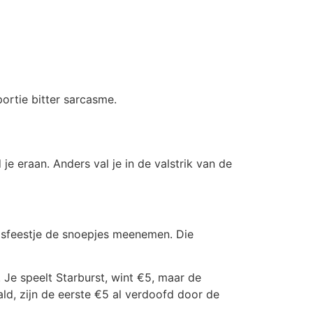
 portie bitter sarcasme.
e eraan. Anders val je in de valstrik van de
gsfeestje de snoepjes meenemen. Die
. Je speelt Starburst, wint €5, maar de
ald, zijn de eerste €5 al verdoofd door de