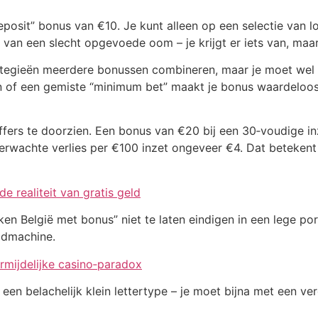
deposit” bonus van €10. Je kunt alleen op een selectie van
je van een slecht opgevoede oom – je krijgt er iets van, m
ategieën meerdere bonussen combineren, maar je moet wel 
jn of een gemiste “minimum bet” maakt je bonus waardeloos
ffers te doorzien. Een bonus van €20 bij een 30‑voudige in
verwachte verlies per €100 inzet ongeveer €4. Dat beteken
e realiteit van gratis geld
n België met bonus” niet te laten eindigen in een lege po
eldmachine.
ermijdelijke casino‑paradox
t een belachelijk klein lettertype – je moet bijna met een v