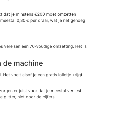
erkt dat je minstens €200 moet omzetten
– meestal 0,30 € per draai, wat je net genoeg
es vereisen een 70‑voudige omzetting. Het is
in de machine
et voelt alsof je een gratis lolletje krijgt
orgen er juist voor dat je meestal verliest
glitter, niet door de cijfers.