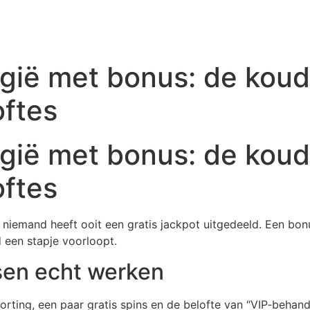
gië met bonus: de koude
oftes
gië met bonus: de koude
oftes
niemand heeft ooit een gratis jackpot uitgedeeld. Een bonus
d een stapje voorloopt.
en echt werken
storting, een paar gratis spins en de belofte van “VIP‑behand