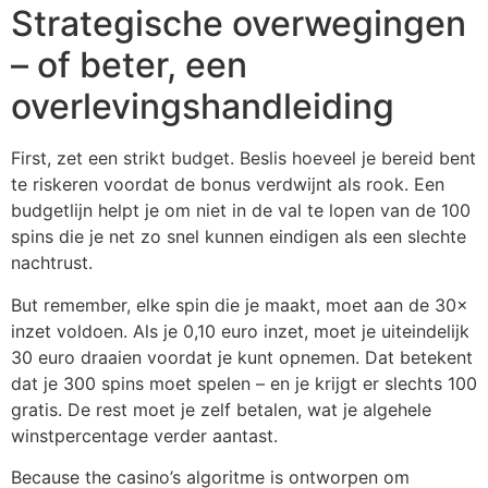
Strategische overwegingen
– of beter, een
overlevingshandleiding
First, zet een strikt budget. Beslis hoeveel je bereid bent
te riskeren voordat de bonus verdwijnt als rook. Een
budgetlijn helpt je om niet in de val te lopen van de 100
spins die je net zo snel kunnen eindigen als een slechte
nachtrust.
But remember, elke spin die je maakt, moet aan de 30×
inzet voldoen. Als je 0,10 euro inzet, moet je uiteindelijk
30 euro draaien voordat je kunt opnemen. Dat betekent
dat je 300 spins moet spelen – en je krijgt er slechts 100
gratis. De rest moet je zelf betalen, wat je algehele
winstpercentage verder aantast.
Because the casino’s algoritme is ontworpen om