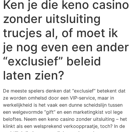
Ken je die keno casino
zonder uitsluiting
trucjes al, of moet ik
je nog even een ander
“exclusief” beleid
laten zien?
De meeste spelers denken dat “exclusief” betekent dat
ze worden omhelsd door een VIP‑service, maar in
werkelijkheid is het vaak een dunne scheidslijn tussen
een welgevormde “gift” en een marketingkist vol lege
beloftes. Neem een keno casino zonder uitsluiting – het
klinkt als een welsprekend verkooppraatje, toch? In de