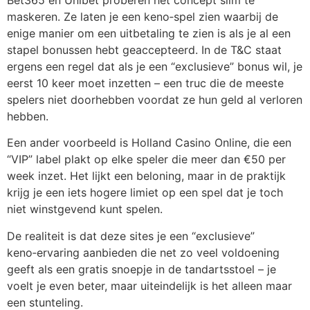
maskeren. Ze laten je een keno‑spel zien waarbij de
enige manier om een uitbetaling te zien is als je al een
stapel bonussen hebt geaccepteerd. In de T&C staat
ergens een regel dat als je een “exclusieve” bonus wil, je
eerst 10 keer moet inzetten – een truc die de meeste
spelers niet doorhebben voordat ze hun geld al verloren
hebben.
Een ander voorbeeld is Holland Casino Online, die een
“VIP” label plakt op elke speler die meer dan €50 per
week inzet. Het lijkt een beloning, maar in de praktijk
krijg je een iets hogere limiet op een spel dat je toch
niet winstgevend kunt spelen.
De realiteit is dat deze sites je een “exclusieve”
keno‑ervaring aanbieden die net zo veel voldoening
geeft als een gratis snoepje in de tandartsstoel – je
voelt je even beter, maar uiteindelijk is het alleen maar
een stunteling.