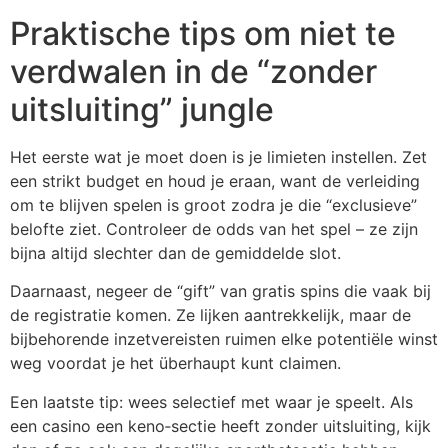
Praktische tips om niet te
verdwalen in de “zonder
uitsluiting” jungle
Het eerste wat je moet doen is je limieten instellen. Zet
een strikt budget en houd je eraan, want de verleiding
om te blijven spelen is groot zodra je die “exclusieve”
belofte ziet. Controleer de odds van het spel – ze zijn
bijna altijd slechter dan de gemiddelde slot.
Daarnaast, negeer de “gift” van gratis spins die vaak bij
de registratie komen. Ze lijken aantrekkelijk, maar de
bijbehorende inzetvereisten ruimen elke potentiële winst
weg voordat je het überhaupt kunt claimen.
Een laatste tip: wees selectief met waar je speelt. Als
een casino een keno‑sectie heeft zonder uitsluiting, kijk