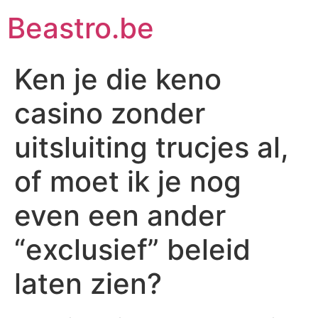
Ga
Beastro.be
naar
de
inhoud
Ken je die keno
casino zonder
uitsluiting trucjes al,
of moet ik je nog
even een ander
“exclusief” beleid
laten zien?