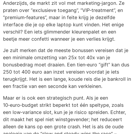
Anderzijds, de markt zit vol met marketing‑jargon. Ze
praten over “exclusieve toegang”, “VIP‑treatment”, en
“premium‑features”, maar in feite krijg je dezelfde
interface die je op elke laptop kunt vinden. Het enige
verschil? Een iets glimmender kleurenpalet en een
beetje meer confetti wanneer je een verlies krijgt.
Je zult merken dat de meeste bonussen vereisen dat je
een minimale omzetting van 25x tot 40x van je
bonusbedrag moet draaien. Een tien‑euro “gift” kan dus
250 tot 400 euro aan inzet vereisen voordat je iets
terugkrijgt. Het is een lange, koude reis die je bankroll in
een fractie van een seconde kan verkleinen.
Maar er is ook een strategisch punt. Als je een
10‑euro‑budget strikt beperkt tot één speltype, zoals
een low‑variance slot, kun je je risico spreiden. Echter,
dit maakt het spel niet winstgevender; het reduceert
alleen de kans op een grote crash. Het is als de oude
analogie van de “slow and steady wins the race” –