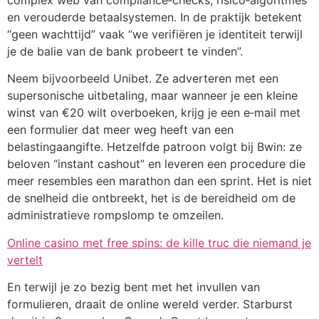
complex web van compliance‑checks, risico‑algoritmes
en verouderde betaalsystemen. In de praktijk betekent
“geen wachttijd” vaak “we verifiëren je identiteit terwijl
je de balie van de bank probeert te vinden”.
Neem bijvoorbeeld Unibet. Ze adverteren met een
supersonische uitbetaling, maar wanneer je een kleine
winst van €20 wilt overboeken, krijg je een e‑mail met
een formulier dat meer weg heeft van een
belastingaangifte. Hetzelfde patroon volgt bij Bwin: ze
beloven “instant cashout” en leveren een procedure die
meer resembles een marathon dan een sprint. Het is niet
de snelheid die ontbreekt, het is de bereidheid om de
administratieve rompslomp te omzeilen.
Online casino met free spins: de kille truc die niemand je
vertelt
En terwijl je zo bezig bent met het invullen van
formulieren, draait de online wereld verder. Starburst