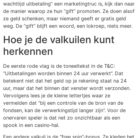
wachttijd uitbetaling” een marketingtruc is, kijk dan naar
de manier waarop ze hun “gift” promoten. Ze doen alsof
ze geld schenken, maar niemand geeft er gratis geld
weg. De “gift” blijft een woord, een lokroep, niets meer.
Hoe je de valkuilen kunt
herkennen
De eerste rode vlag is de toneeltekst in de T&C:
“Uitbetalingen worden binnen 24 uur verwerkt”. Dat
betekent niet dat het geld op je rekening staat na 24
uur, maar dat het binnen dat venster wordt verzonden.
Vervolgens lees je de kleine lettertjes waar ze
vermelden dat “bij een controle van de bron van de
fondsen, kan de verwerkingstijd langer zijn”. Voor de
onervaren speler is dat net zo onzichtbaar als een
spook in een casino‑hal.
Een andere valkuil is de “free spin”‑bonus. Ze kleden het