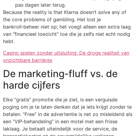
pas dagen later terug.
Because the reality is that Klarna doesn’t solve any of
the core problems of gambling. Het lost je
bankroll‑beheer niet op; het voegt alleen een extra laag
van “financieel toezicht” toe die je zelfs niet echt nodig
hebt.
Casino spelen zonder uitsluiting: De droge realiteit van
onzichtbare barrières
De marketing‑fluff vs. de
harde cijfers
Elke “gratis” promotie die je ziet, is een verguisde
poging om je te laten denken dat je iets krijgt zonder te
betalen. “Free” in de advertentie is net zo misleidend als
een “VIP‑behandeling” in een motel met een frisse
laklaag. Je betaalt uiteindelijk voor de service, de