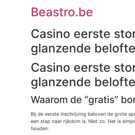
Ga
Beastro.be
naar
de
inhoud
Casino eerste stor
glanzende beloft
Casino eerste stor
glanzende beloft
Waarom de “gratis” bo
Bij de eerste inschrijving beloven de grote spe
een stap naar rijkdom is. Niet zo. Het is sim
houden.