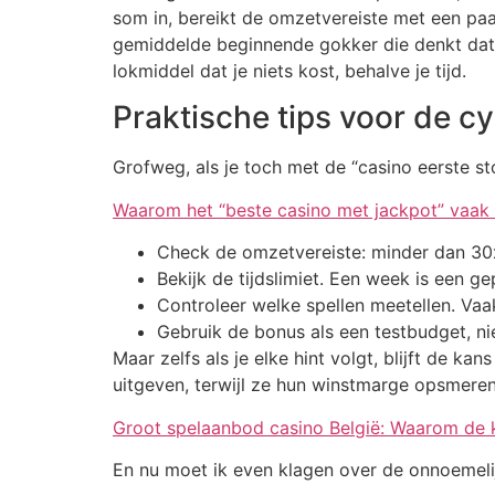
som in, bereikt de omzetvereiste met een paar
gemiddelde beginnende gokker die denkt dat e
lokmiddel dat je niets kost, behalve je tijd.
Praktische tips voor de c
Grofweg, als je toch met de “casino eerste st
Waarom het “beste casino met jackpot” vaak 
Check de omzetvereiste: minder dan 30x 
Bekijk de tijdslimiet. Een week is een g
Controleer welke spellen meetellen. Vaak
Gebruik de bonus als een testbudget, nie
Maar zelfs als je elke hint volgt, blijft de ka
uitgeven, terwijl ze hun winstmarge opsmeren
Groot spelaanbod casino België: Waarom de 
En nu moet ik even klagen over de onnoemelijk