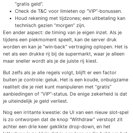
“gratis geld”.
Check de T&C voor limieten op “VIP”‑bonussen.
Houd rekening met tijdzones; een uitbetaling kan
technisch gezien “morgen” zijn.
Een ander aspect: de timing van je eigen inzet. Als je
tijdens een piekmoment speelt, kan de server druk
worden en kan je “win‑back” vertraging oplopen. Het is
net als een drukke rij bij de supermarkt, waar je alleen
maar sneller wordt als je de juiste rij kiest.
But zelfs als je alle regels volgt, blijft er een factor
buiten je controle: geluk. Het is een koude, onbuigzame
realiteit die je niet kunt manipuleren met “gratis”
aanbiedingen of “VIP”‑status. De enige zekerheid is dat
je uiteindelijk je geld verliest.
Nog een irritante kwestie: de UI van een nieuw slot‑spel
is zo ontworpen dat de knop “Withdraw” verstopt zit
achter een drie keer geklikte drop‑down, en het