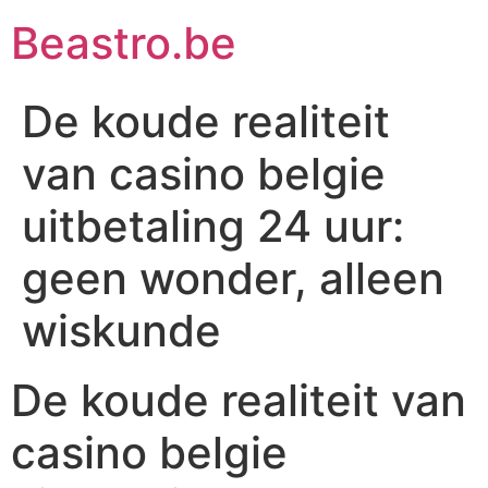
Ga
Beastro.be
naar
de
inhoud
De koude realiteit
van casino belgie
uitbetaling 24 uur:
geen wonder, alleen
wiskunde
De koude realiteit van
casino belgie