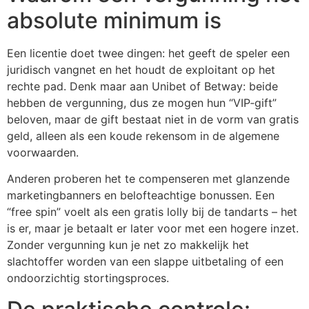
absolute minimum is
Een licentie doet twee dingen: het geeft de speler een
juridisch vangnet en het houdt de exploitant op het
rechte pad. Denk maar aan Unibet of Betway: beide
hebben de vergunning, dus ze mogen hun “VIP‑gift”
beloven, maar de gift bestaat niet in de vorm van gratis
geld, alleen als een koude rekensom in de algemene
voorwaarden.
Anderen proberen het te compenseren met glanzende
marketingbanners en belofteachtige bonussen. Een
“free spin” voelt als een gratis lolly bij de tandarts – het
is er, maar je betaalt er later voor met een hogere inzet.
Zonder vergunning kun je net zo makkelijk het
slachtoffer worden van een slappe uitbetaling of een
ondoorzichtig stortingsproces.