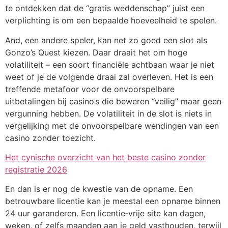
te ontdekken dat de “gratis weddenschap” juist een
verplichting is om een bepaalde hoeveelheid te spelen.
And, een andere speler, kan net zo goed een slot als
Gonzo’s Quest kiezen. Daar draait het om hoge
volatiliteit – een soort financiële achtbaan waar je niet
weet of je de volgende draai zal overleven. Het is een
treffende metafoor voor de onvoorspelbare
uitbetalingen bij casino’s die beweren “veilig” maar geen
vergunning hebben. De volatiliteit in de slot is niets in
vergelijking met de onvoorspelbare wendingen van een
casino zonder toezicht.
Het cynische overzicht van het beste casino zonder
registratie 2026
En dan is er nog de kwestie van de opname. Een
betrouwbare licentie kan je meestal een opname binnen
24 uur garanderen. Een licentie‑vrije site kan dagen,
weken, of zelfs maanden aan je geld vasthouden, terwijl