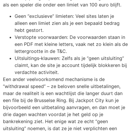
als een speler die onder een limiet van 100 euro blijft.
Geen “exclusieve” limieten: Veel sites laten je
alleen een limiet zien als je een bepaald bedrag
hebt gestort.
Verstopte voorwaarden: De voorwaarden staan in
een PDF met kleine letters, vaak net zo klein als de
lettergrootte in de T&C.
Uitsluitings‑klauwen: Zelfs als je “geen uitsluiting”
claimt, kan de site je account tijdelijk blokkeren bij
verdachte activiteit.
Een ander veelvoorkomend mechanisme is de
“withdrawal speed” – ze beloven snelle uitbetalingen,
maar de realiteit is een wachtlijst die langer duurt dan
een file bij de Brusselse Ring. Bij Jackpot City kun je
bijvoorbeeld een uitbetaling aanvragen, en dan moet je
drie dagen wachten voordat je het geld op je
bankrekening ziet. Het enige wat ze echt “geen
uitsluiting” noemen, is dat ze je niet verplichten een