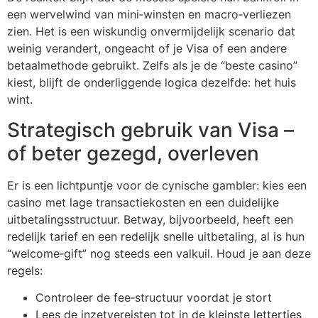
een wervelwind van mini‑winsten en macro‑verliezen
zien. Het is een wiskundig onvermijdelijk scenario dat
weinig verandert, ongeacht of je Visa of een andere
betaalmethode gebruikt. Zelfs als je de “beste casino”
kiest, blijft de onderliggende logica dezelfde: het huis
wint.
Strategisch gebruik van Visa –
of beter gezegd, overleven
Er is een lichtpuntje voor de cynische gambler: kies een
casino met lage transactiekosten en een duidelijke
uitbetalingsstructuur. Betway, bijvoorbeeld, heeft een
redelijk tarief en een redelijk snelle uitbetaling, al is hun
“welcome‑gift” nog steeds een valkuil. Houd je aan deze
regels:
Controleer de fee‑structuur voordat je stort
Lees de inzetvereisten tot in de kleinste lettertjes