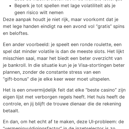
Beperk je tot spellen met lage volatiliteit als je
geen risico wilt nemen
Deze aanpak houdt je niet rijk, maar voorkomt dat je
met lege handen eindigt na een avond vol “gratis” spins
en beloftes.
Een ander voorbeeld: je speelt een ronde roulette, een
spel dat minder volatile is dan de meeste slots. Het lijkt
misschien saai, maar het biedt een beter overzicht van
je bankroll. In die situatie kun je je Visa‑stortingen beter
plannen, zonder de constante stress van een
“gift‑bonus” die je elke keer weer moet uitspelen.
Het is een onvermijdelijk feit dat elke “beste casino” zijn
eigen lijst met verborgen regels heeft. Het huis heeft de
controle, en jij blijft de trouwe dienaar die de rekening
betaalt.
En dan, om het echt af te maken, deze UI‑probleem: de
“vermenigvuldigingsfactor” in de inzetselector is zo