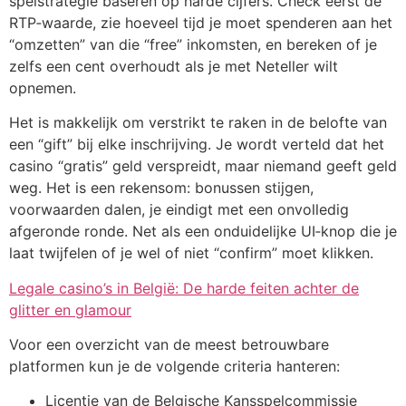
spelstrategie baseren op harde cijfers. Check eerst de
RTP‑waarde, zie hoeveel tijd je moet spenderen aan het
“omzetten” van die “free” inkomsten, en bereken of je
zelfs een cent overhoudt als je met Neteller wilt
opnemen.
Het is makkelijk om verstrikt te raken in de belofte van
een “gift” bij elke inschrijving. Je wordt verteld dat het
casino “gratis” geld verspreidt, maar niemand geeft geld
weg. Het is een rekensom: bonussen stijgen,
voorwaarden dalen, je eindigt met een onvolledig
afgeronde ronde. Net als een onduidelijke UI‑knop die je
laat twijfelen of je wel of niet “confirm” moet klikken.
Legale casino’s in België: De harde feiten achter de
glitter en glamour
Voor een overzicht van de meest betrouwbare
platformen kun je de volgende criteria hanteren:
Licentie van de Belgische Kansspelcommissie