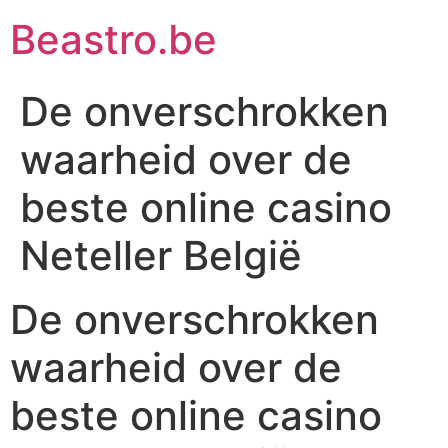
Ga
Beastro.be
naar
de
inhoud
De onverschrokken
waarheid over de
beste online casino
Neteller België
De onverschrokken
waarheid over de
beste online casino