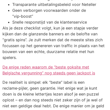
Transparante uitbetalingsbeleid voor Neteller
Geen verborgen voorwaarden onder de
“vip‑boost”
Snelle responstijd van de klantenservice
Als je deze checklist volgt, kun je een stapje verder
kijken dan de glanzende banners en de belofte van
“gratis spins”. Je zult merken dat de meeste sites zich
focussen op het genereren van traffic in plaats van het
bouwen van een echte, duurzame relatie met hun
spelers.
De enige reden waarom de “beste goksite met
Belgische vergunning” nog steeds geen jackpot is
De realiteit is simpel: elk “beste” label is een
reclame‑pijler, geen garantie. Het enige wat je kunt
doen is de kleine lettertjes lezen alsof je een puzzel
oplost – en dan nog steeds niet zeker zijn of je wel of
niet een geldige deal hebt. De enige manier om je geld