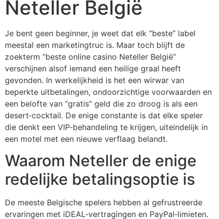
Neteller België
Je bent geen beginner, je weet dat elk “beste” label
meestal een marketingtruc is. Maar toch blijft de
zoekterm “beste online casino Neteller België”
verschijnen alsof iemand een heilige graal heeft
gevonden. In werkelijkheid is het een wirwar van
beperkte uitbetalingen, ondoorzichtige voorwaarden en
een belofte van “gratis” geld die zo droog is als een
desert‑cocktail. De enige constante is dat elke speler
die denkt een VIP‑behandeling te krijgen, uiteindelijk in
een motel met een nieuwe verflaag belandt.
Waarom Neteller de enige
redelijke betalingsoptie is
De meeste Belgische spelers hebben al gefrustreerde
ervaringen met iDEAL‑vertragingen en PayPal‑limieten.