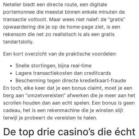
Neteller biedt een directe route, een digitale
portemonnee die meestal binnen enkele minuten de
transactie voltooit. Maar wees niet naïef: de “gratis”
opwaardering die je op de home‑page ziet, is een
rekensom die net zo realistisch is als een gratis
tandartslolly.
Een kort overzicht van de praktische voordelen:
Snelle stortingen, bijna real‑time
Lagere transactiekosten dan creditcards
Bescherming tegen directe kredietkaart‑fraude
En toch, elke keer dat je een bonus claimt, moet je een
berg aan “omzetvereisten” afwerken die je meer aan het
scrollen houden dan aan echt spelen. Een bonus is geen
cadeau, het is een rekenmachine die je winsten slijt
terwijl je probeert de vereisten te halen.
De top drie casino’s die écht