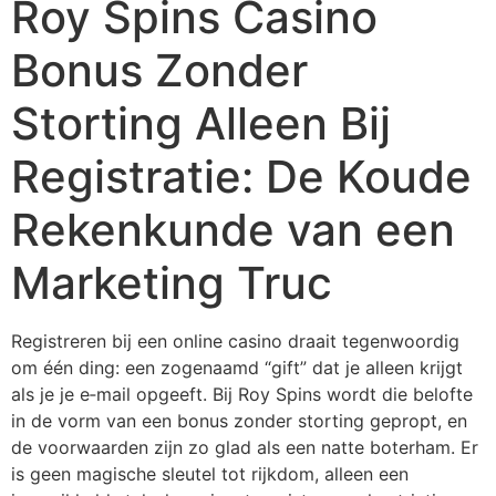
Roy Spins Casino
Bonus Zonder
Storting Alleen Bij
Registratie: De Koude
Rekenkunde van een
Marketing Truc
Registreren bij een online casino draait tegenwoordig
om één ding: een zogenaamd “gift” dat je alleen krijgt
als je je e‑mail opgeeft. Bij Roy Spins wordt die belofte
in de vorm van een bonus zonder storting gepropt, en
de voorwaarden zijn zo glad als een natte boterham. Er
is geen magische sleutel tot rijkdom, alleen een