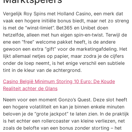
Vergelijk Roy Spins met Holland Casino, een merk dat
vaak een hogere initiële bonus biedt, maar net zo streng
is met de “winst‑limiet”. Bet365 en Unibet doen
hetzelfde, alleen met hun eigen spin‑en‑twist. Terwijl de
ene een “free” welcome pakket heeft, is de andere
gewoon een extra “gift” voor de marketingafdeling. Het
lijkt allemaal netjes op papier, maar zodra je de cijfers
onder de loep neemt, is het enige verschil een subtiele
tint in de kleur van de achtergrond.
Casino België Minimum Storing 10 Euro: De Koude
Realiteit achter de Glans
Neem voor een moment Gonzo’s Quest. Deze slot heeft
een hogere volatiliteit en kan je binnen enkele minuten
beloven je de “grote jackpot” te laten zien. In de praktijk
is het echter een rollercoaster van kleine verliezen, net
zoals de belofte van een bonus zonder storting – het