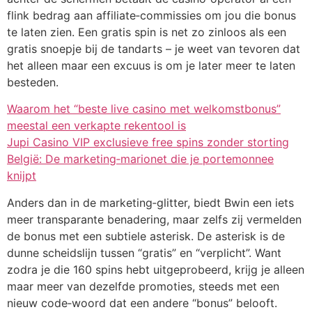
flink bedrag aan affiliate‑commissies om jou die bonus
te laten zien. Een gratis spin is net zo zinloos als een
gratis snoepje bij de tandarts – je weet van tevoren dat
het alleen maar een excuus is om je later meer te laten
besteden.
Waarom het “beste live casino met welkomstbonus”
meestal een verkapte rekentool is
Jupi Casino VIP exclusieve free spins zonder storting
België: De marketing‑marionet die je portemonnee
knijpt
Anders dan in de marketing‑glitter, biedt Bwin een iets
meer transparante benadering, maar zelfs zij vermelden
de bonus met een subtiele asterisk. De asterisk is de
dunne scheidslijn tussen “gratis” en “verplicht”. Want
zodra je die 160 spins hebt uitgeprobeerd, krijg je alleen
maar meer van dezelfde promoties, steeds met een
nieuw code‑woord dat een andere “bonus” belooft.