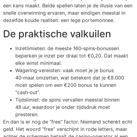
een kans maakt. Beide spellen laten je de illusie van een
snelle overwinning ervaren, maar eindigen meestal in
dezelfde koude realiteit: een lege portemonnee.
De praktische valkuilen
Inzetlimieten: de meeste 160‑spins‑bonussen
beperken je inzet per draai tot €0,20. Dat maakt
elke winst minimaal.
Wagering‑vereisten: vaak moet je je bonus
40‑maal omzetten, wat betekent dat je €8.000
moet spelen om een €200 bonus te kunnen
“cash‑out”.
Tijdslimiet: de spins vervallen meestal binnen
48 uur, waardoor je onder tijdsdruk moet
presteren.
En dan is er nog de “free” factor. Niemand schenkt echt
geld. Het woord “free” verschijnt in rode letters, maar
achter de schermen betaalt de casino‑operator al een