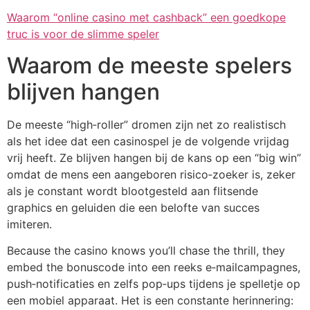
Waarom “online casino met cashback” een goedkope
truc is voor de slimme speler
Waarom de meeste spelers
blijven hangen
De meeste “high‑roller” dromen zijn net zo realistisch
als het idee dat een casinospel je de volgende vrijdag
vrij heeft. Ze blijven hangen bij de kans op een “big win”
omdat de mens een aangeboren risico‑zoeker is, zeker
als je constant wordt blootgesteld aan flitsende
graphics en geluiden die een belofte van succes
imiteren.
Because the casino knows you’ll chase the thrill, they
embed the bonuscode into een reeks e‑mailcampagnes,
push‑notificaties en zelfs pop‑ups tijdens je spelletje op
een mobiel apparaat. Het is een constante herinnering: